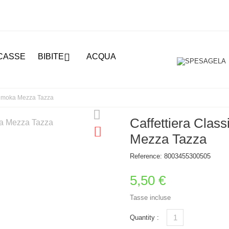

CASSE
BIBITE
ACQUA
arimoka Mezza Tazza
Caffettiera Clas
Mezza Tazza
Reference:
8003455300505
5,50 €
Tasse incluse
Quantity :