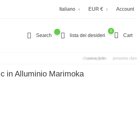
Italiano
EUR €
Account
0
Search
lista dei desideri
Cart
chevron_left
chev
precedente
prossimo
sic in Alluminio Marimoka