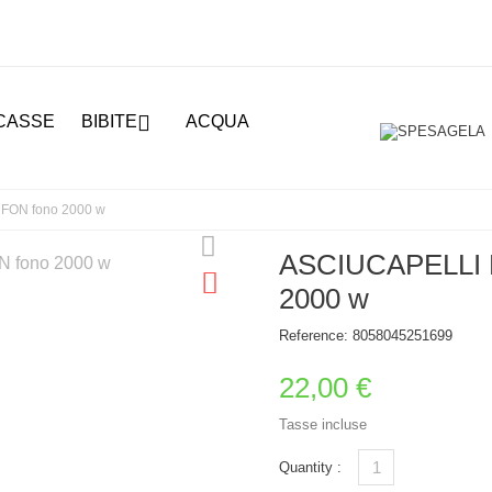

CASSE
BIBITE
ACQUA
FON fono 2000 w
ASCIUCAPELLI
2000 w
Reference:
8058045251699
22,00 €
Tasse incluse
Quantity :