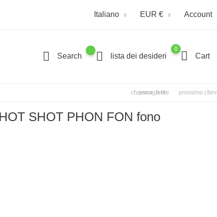
Italiano
EUR €
Account
0
Search
lista dei desideri
Cart
chevron_left
chev
precedente
prossimo
 HOT SHOT PHON FON fono