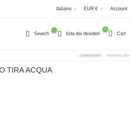
Italiano
EUR €
Account
0
Search
lista dei desideri
Cart
chevron_left
chev
precedente
prossimo
O TIRA ACQUA